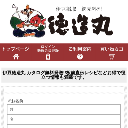
伊豆徳造丸 カタログ無料発送!!板前直伝レシピなどお得で役
立つ情報も満載です。
※お名前