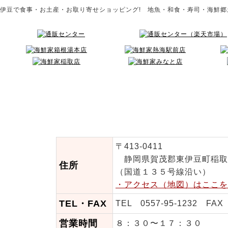
伊豆で食事・お土産・お取り寄せショッピング! 地魚・和食・寿司・海鮮
海鮮家 志
里-
〒413-0411
静岡県賀茂郡東伊豆町稲取
住所
（国道１３５号線沿い）
・アクセス（地図）はここを
TEL・FAX
TEL 0557-95-1232 FAX 
営業時間
８：３０〜１７：３０