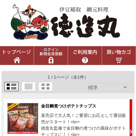
1 / 1ページ
（全1件）
金目鯛煮つけポテトチップス
直売店で大人気！ご要望にお応えして通信販
売がスタート！<br>
徳造丸監修で金目鯛の煮つけの風味がポテト
チップスに！！<br>