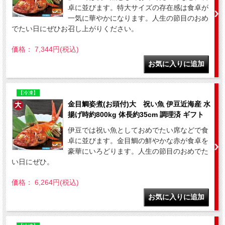
卓に並びます。特大サイズの存在感は食卓が
一気に華やかになります。人生の節目のおめ
でたい日にぜひお召し上がりください。
価格： 7,344円(税込)
【冷凍】
金目鯛姿煮(お頭付)大 祝い魚 伊豆近海産 水
揚げ時約800kg 体長約35cm 調理済 ギフト
伊豆では祝い魚としておめでたい席などで食
卓に並びます。金目鯛の鮮やかな赤が食卓を
豪華にいろどります。人生の節目のおめでた
い日にぜひ。
価格： 6,264円(税込)