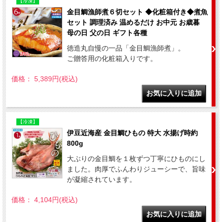
【冷凍】
金目鯛漁師煮６切セット ◆化粧箱付き◆煮魚
セット 調理済み 温めるだけ お中元 お歳暮
母の日 父の日 ギフト各種
徳造丸自慢の一品「金目鯛漁師煮」。
ご贈答用の化粧箱入りです。
価格： 5,389円(税込)
【冷凍】
伊豆近海産 金目鯛ひもの 特大 水揚げ時約
800g
大ぶりの金目鯛を１枚ずつ丁寧にひものにし
ました。肉厚でふんわりジューシーで、旨味
が凝縮されています。
価格： 4,104円(税込)