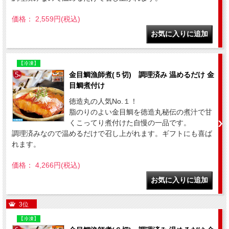
価格： 2,559円(税込)
【冷凍】
金目鯛漁師煮(５切) 調理済み 温めるだけ 金
目鯛煮付け
徳造丸の人気No.１！
脂のりのよい金目鯛を徳造丸秘伝の煮汁で甘
くこってり煮付けた自慢の一品です。
調理済みなので温めるだけで召し上がれます。ギフトにも喜ば
れます。
価格： 4,266円(税込)
3位
【冷凍】