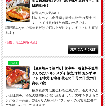
金目鯛漁師煮(６切) 調理済み 温めるだけ 金
目鯛煮付け
徳造丸の人気No.１！
脂のりのよい金目鯛を徳造丸秘伝の煮汁で甘
くこってり煮付けた自慢の一品です。
調理済みなので温めるだけで召し上がれます。ギフトにも喜ば
れます。
価格： 5,119円(税込)
【冷凍】
【金目鯛みそ漬 2切】保存料・着色料不使用
きんめだい キンメダイ 漬魚 海鮮 おかず ギ
フト お中元 お歳暮 敬老の日 母の日 父の日
御祝 内祝
徳造丸創業以来伝わる伝統の味。脂のりのよ
い金目鯛を、秘伝の味噌床に漬け込みました。30年を超えるロ
ングセラー商品。2切入りの徳用タイプ。多くのお客様に長年
ご愛顧いただいております。