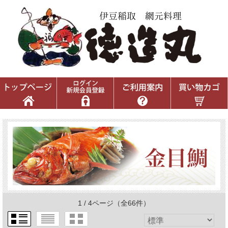
1 / 4ページ
（全66件）