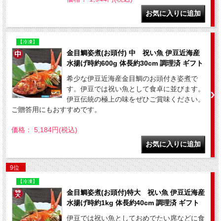
【冷凍】
金目鯛姿煮(お頭付) 中 祝い魚 伊豆近海産
水揚げ時約600g 体長約30cm 調理済 ギフト
希少な伊豆近海産金目鯛のお頭付き姿煮で
す。伊豆では祝い魚として食卓に並びます。
伊豆伝統の極上の味をぜひご賞味ください。
ご贈答用にもおすすめです。
価格： 5,184円(税込)
9位
【冷凍】
金目鯛姿煮(お頭付)特大 祝い魚 伊豆近海産
水揚げ時約1kg 体長約40cm 調理済 ギフト
伊豆では祝い魚としておめでたい席などに食