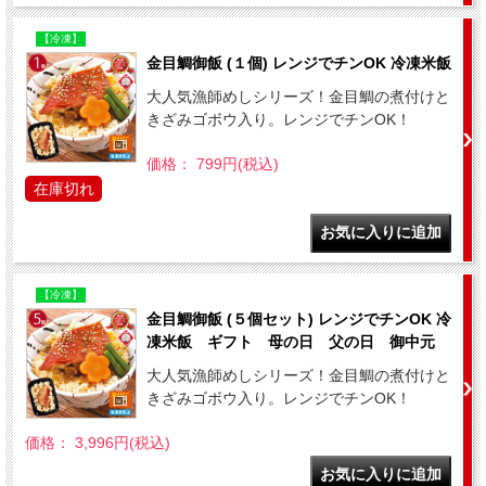
【冷凍】
金目鯛御飯 (１個) レンジでチンOK 冷凍米飯
大人気漁師めしシリーズ！金目鯛の煮付けと
きざみゴボウ入り。レンジでチンOK！
価格： 799円(税込)
在庫切れ
【冷凍】
金目鯛御飯 (５個セット) レンジでチンOK 冷
凍米飯 ギフト 母の日 父の日 御中元
大人気漁師めしシリーズ！金目鯛の煮付けと
きざみゴボウ入り。レンジでチンOK！
価格： 3,996円(税込)