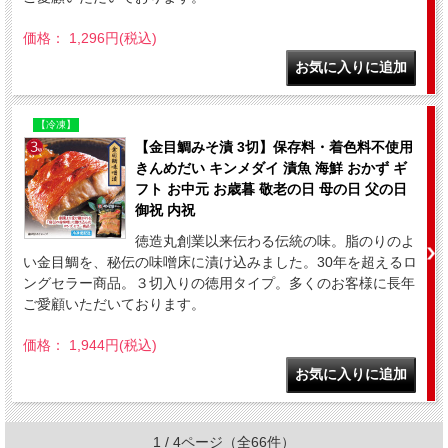
価格： 1,296円(税込)
【冷凍】
【金目鯛みそ漬 3切】保存料・着色料不使用
きんめだい キンメダイ 漬魚 海鮮 おかず ギ
フト お中元 お歳暮 敬老の日 母の日 父の日
御祝 内祝
徳造丸創業以来伝わる伝統の味。脂のりのよ
い金目鯛を、秘伝の味噌床に漬け込みました。30年を超えるロ
ングセラー商品。３切入りの徳用タイプ。多くのお客様に長年
ご愛顧いただいております。
価格： 1,944円(税込)
1 / 4ページ
（全66件）