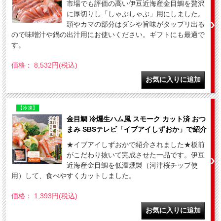
市場でも評価の高い伊豆近海産金目鯛を贅沢
に厚切りし「しゃぶしゃぶ」用にしました。
頭やカマの部分はダシや旨味がタップリ出る
ので味噌汁や鍋の出汁用にお使いください。ギフトにも最適で
す。
価格： 8,532円(税込)
【冷凍】
金目鯛 冷燻生ハム風 スモーク カット済 おつ
まみ SBSテレビ「イブアイしずおか」で紹介
★イブアイしずおかで紹介されました★板前
がこだわり抜いて完成させた一品です。伊豆
近海産金目鯛を低温燻製（河津桜チップ使
用）して、食べやすくカットしました。
価格： 1,393円(税込)