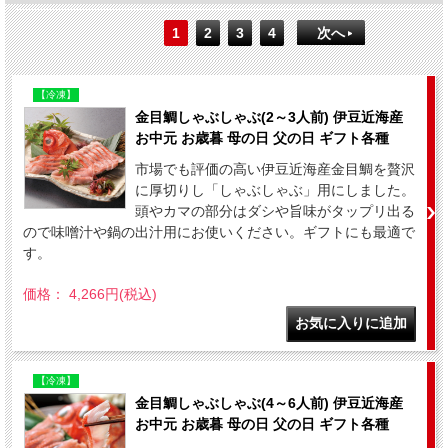
1
2
3
4
次へ
【冷凍】
金目鯛しゃぶしゃぶ(2～3人前) 伊豆近海産
お中元 お歳暮 母の日 父の日 ギフト各種
市場でも評価の高い伊豆近海産金目鯛を贅沢
に厚切りし「しゃぶしゃぶ」用にしました。
頭やカマの部分はダシや旨味がタップリ出る
ので味噌汁や鍋の出汁用にお使いください。ギフトにも最適で
す。
価格： 4,266円(税込)
【冷凍】
金目鯛しゃぶしゃぶ(4～6人前) 伊豆近海産
お中元 お歳暮 母の日 父の日 ギフト各種