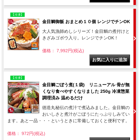
【冷凍】
金目鯛御飯 おまとめ１０個 レンジでチンOK
大人気漁師めしシリーズ！金目鯛の煮付けと
きざみゴボウ入り。レンジでチンOK！
価格： 7,992円(税込)
【冷凍】
金目鯛ごぼう煮(１袋) リニューアル 骨が無
くなり食べやすくなりました 250g 冷凍惣菜
調理済み 温めるだけ
徳造丸秘伝の煮汁で煮込みました。金目鯛の
おいしさと煮汁がごぼうにたっぷりしみてい
ます。あと一品・・・というときに常備しておくと便利です。
価格： 972円(税込)