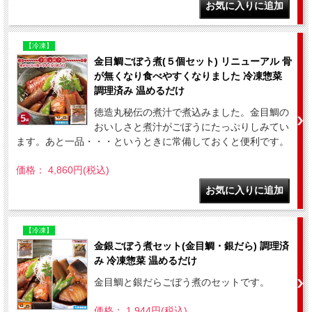
【冷凍】
金目鯛ごぼう煮(５個セット) リニューアル 骨
が無くなり食べやすくなりました 冷凍惣菜
調理済み 温めるだけ
徳造丸秘伝の煮汁で煮込みました。金目鯛の
おいしさと煮汁がごぼうにたっぷりしみてい
ます。あと一品・・・というときに常備しておくと便利です。
価格： 4,860円(税込)
【冷凍】
金銀ごぼう煮セット(金目鯛・銀だら) 調理済
み 冷凍惣菜 温めるだけ
金目鯛と銀だらごぼう煮のセットです。
価格： 1,944円(税込)