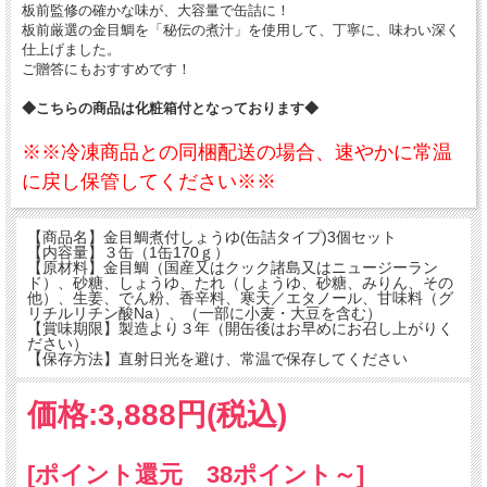
板前監修の確かな味が、大容量で缶詰に！
板前厳選の金目鯛を「秘伝の煮汁」を使用して、丁寧に、味わい深く
仕上げました。
ご贈答にもおすすめです！
◆こちらの商品は化粧箱付となっております◆
※※冷凍商品との同梱配送の場合、速やかに常温
に戻し保管してください※※
【商品名】金目鯛煮付しょうゆ(缶詰タイプ)3個セット
【内容量】３缶（1缶170ｇ）
【原材料】金目鯛（国産又はクック諸島又はニュージーラン
ド）、砂糖、しょうゆ、たれ（しょうゆ、砂糖、みりん、その
他）、生姜、でん粉、香辛料、寒天／エタノール、甘味料（グ
リチルリチン酸Na）、（一部に小麦・大豆を含む）
【賞味期限】製造より３年（開缶後はお早めにお召し上がりく
ださい）
【保存方法】直射日光を避け、常温で保存してください
価格:
3,888円
(税込)
[ポイント還元 38ポイント～]