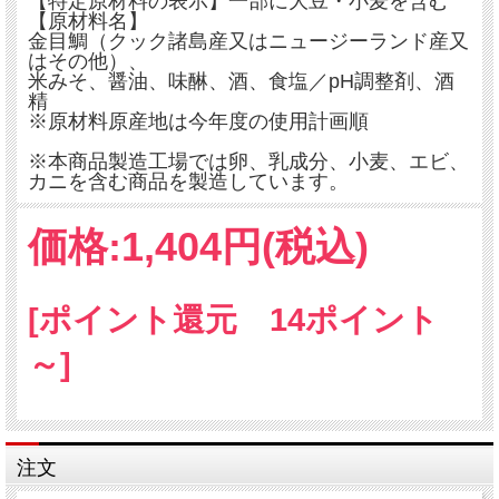
【特定原材料の表示】一部に大豆・小麦を含む
【原材料名】
金目鯛（クック諸島産又はニュージーランド産又
はその他）、
米みそ、醤油、味醂、酒、食塩／pH調整剤、酒
精
※原材料原産地は今年度の使用計画順
※本商品製造工場では卵、乳成分、小麦、エビ、
カニを含む商品を製造しています。
価格:
1,404円
(税込)
[ポイント還元 14ポイント
～]
注文