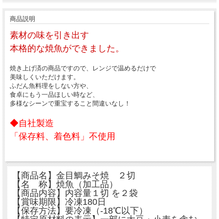
商品説明
素材の味を引き出す
本格的な焼魚ができました。
焼き上げ済の商品ですので、レンジで温めるだけで
美味しくいただけます。
ふだん魚料理をしない方や、
食卓にもう一品ほしい時など、
多様なシーンで重宝すること間違いなし！
◆自社製造
「保存料、着色料」不使用
【商品名】金目鯛みそ焼 ２切
【名 称】焼魚（加工品）
【商品内容】内容量１切 を２袋
【賞味期限】冷凍180日
【保存方法】要冷凍（-18℃以下）