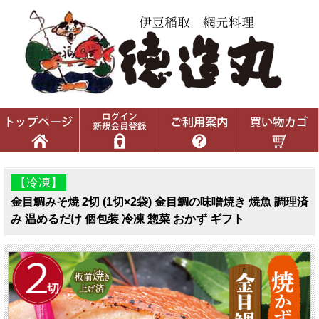
【冷凍】
金目鯛みそ焼 2切 (1切×2袋) 金目鯛の味噌焼き 焼魚 調理済
み 温めるだけ 個包装 冷凍 惣菜 おかず ギフト