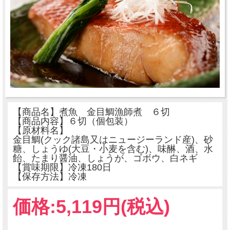
【商品名】煮魚 金目鯛漁師煮 ６切
【商品内容】６切（個包装）
【原材料名】
金目鯛(クック諸島又はニュージーランド産)、砂
糖、しょうゆ(大豆・小麦を含む)、味醂、酒、水
飴、たまり醤油、しょうが、ゴボウ、白ネギ
【賞味期限】冷凍180日
【保存方法】冷凍
価格:
5,119円
(税込)