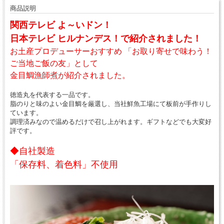
商品説明
関西テレビ よ～いドン！
日本テレビ ヒルナンデス！で紹介されました！
お土産プロデューサーおすすめ 「お取り寄せで味わう！
ご当地ご飯の友」として
金目鯛漁師煮が紹介されました。
徳造丸を代表する一品です。
脂のりと味のよい金目鯛を厳選し、当社鮮魚工場にて板前が手作りし
ています。
調理済みなので温めるだけで召し上がれます。ギフトなどでも大変好
評です。
◆自社製造
「保存料、着色料」不使用